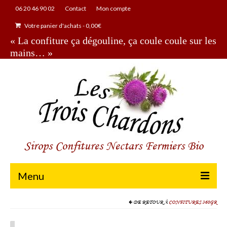
06 20 46 90 02
Contact
Mon compte
Votre panier d'achats
-
0,00
€
« La confiture ça dégouline, ça coule coule sur les
mains… »
Sirops Confitures Nectars Fermiers Bio
Menu
Boutique
DE RETOUR À
CONFITURES 360GR
Notre ferme