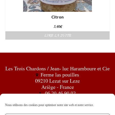
Citron
5,60
€
LIRE LA SUITE
Les Trois Chardons /
Jean- luc Haramboure et Cie
Ferme las pouilles
09210 Lezat sur Leze
Ariège - France
06 20 46 90 02
troischardons@hotmail.fr
Les Trois Chardons
Nous utilisons des cookies pour optimiser notre site web et notre service.