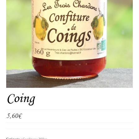
Coing
5,60
€
Catégorie :
Confitures 360gr