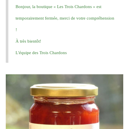
Bonjour, la boutique « Les Trois Chardons » est
Les Sirops
temporairement fermée, merci de votre compréhension
Les Confitures
!
Confitures 120g
À très bientôt!
Confitures 360gr
L'équipe des Trois Chardons
Les Jus et les Nectars
Les Vinaigres de Cidre parfumés
Lieux de Vente
Foires et Marchés
Lieux de Vente
Contact