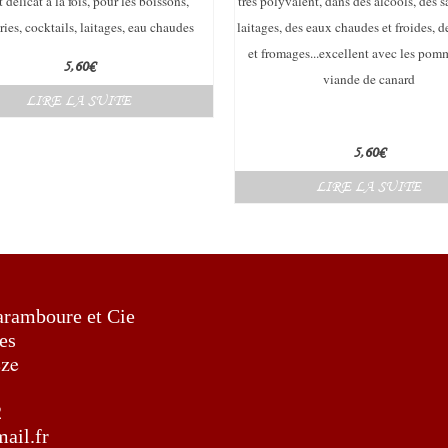
t délicat à la fois,
pour les boissons,
très polyvalent, dans des alcools, des s
ries,
cocktails, laitages, eau chaudes
laitages, des eaux chaudes et froides, d
et fromages...excellent avec les pomm
5,60
€
viande de canard
LIRE LA SUITE
5,60
€
LIRE LA SUITE
aramboure et Cie
es
eze
2
ail.fr