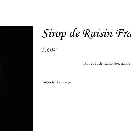
Sirop de Raisin Fr
5,60
€
Fort goût de framboise, nappag
Catégorie :
Les Sirops