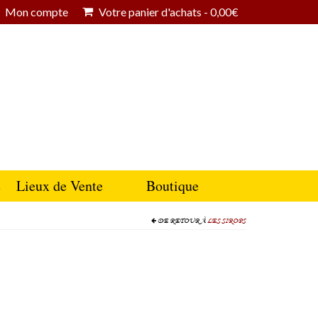
Mon compte
Votre panier d'achats
-
0,00
€
e
Lieux de Vente
Boutique
DE RETOUR À
LES SIROPS