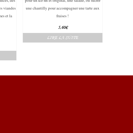
auces, des
pour un kir fin et original, une salade,
ou sucrer
es viandes
une chantilly pour accompagner une tarte aux
es et la
fraises !
5,60
€
LIRE LA SUITE