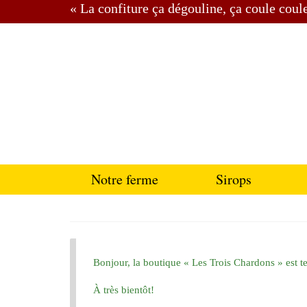
« La confiture ça dégouline, ça coule cou
Notre ferme
Sirops
Bonjour, la boutique « Les Trois Chardons » est 
À très bientôt!