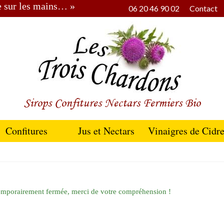
le sur les mains… »
06 20 46 90 02
Contact
Sirops Confitures Nectars Fermiers Bio
Confitures
Jus et Nectars
Vinaigres de Cidr
temporairement fermée, merci de votre compréhension !