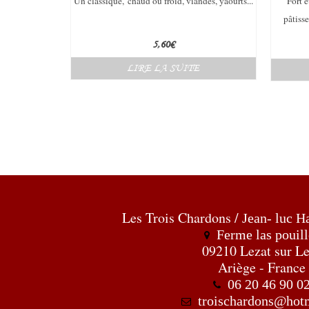
Un classique,
chaud ou froid, viandes, yaourts
...
Fort e
pâtisse
5,60
€
LIRE LA SUITE
Les Trois Chardons /
Jean- luc H
Ferme las pouill
09210 Lezat sur L
Ariège - France
06 20 46 90 0
troischardons@hotm