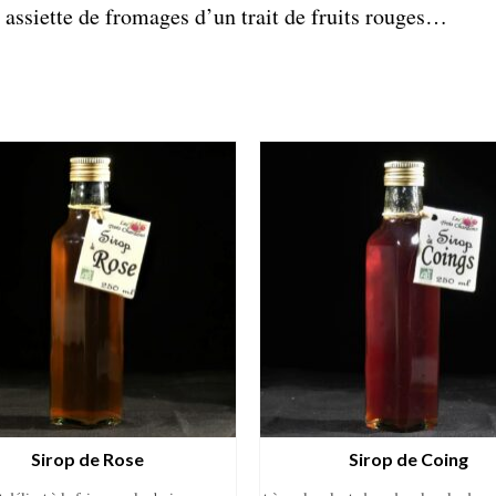
ssiette de fromages d’un trait de fruits rouges…
Sirop de Rose
Sirop de Coing