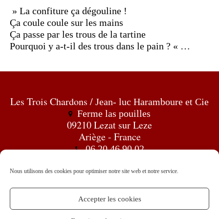
» La confiture ça dégouline !
Ça coule coule sur les mains
Ça passe par les trous de la tartine
Pourquoi y a-t-il des trous dans le pain ? « …
Les Trois Chardons /
Jean- luc Haramboure et Cie
Ferme las pouilles
09210 Lezat sur Leze
Ariège - France
06 20 46 90 02
troischardons@hotmail.fr
Les Trois Chardons
Nous utilisons des cookies pour optimiser notre site web et notre service.
Accepter les cookies
Contact
Politique de confidentialité