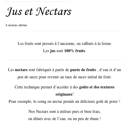
Jus et Nectars
Les Sirops
Les Confitures
8 résultats affichés
Confitures 120g
Les fruits sont pressés à l’ancienne, ou raffinés à la ferme
Confitures 360gr
jus
100% fruits
Les
sont
.
Les Jus et les Nectars
Les Vinaigres de Cidre parfumés
nectars
purée de fruits
Les
sont fabriqués à partir de
, d’eau et d’un
peu de sucre pour revenir au taux de sucre initial du fruit.
Lieux de Vente
goûts et des textures
Cette technique permet d’accéder à des
Foires et Marchés
originaux
!
Pour exemple, le coing en nectar prends un délicieux goût de poire !
Lieux de Vente
Nos Nectars sont à utiliser purs et bien frais,
Contact
ou dilués avec de l’eau, ou un peu de rhum !