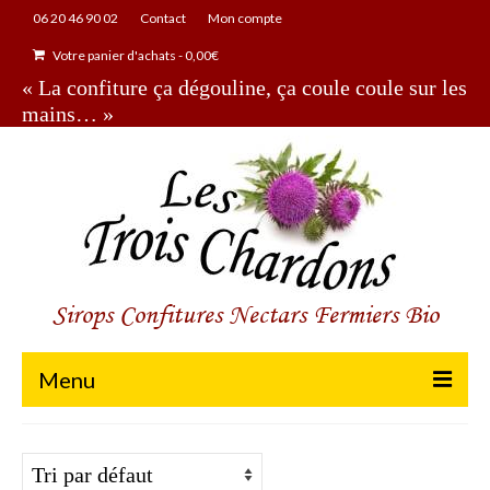
06 20 46 90 02
Contact
Mon compte
Votre panier d'achats
-
0,00
€
« La confiture ça dégouline, ça coule coule sur les
mains… »
Sirops Confitures Nectars Fermiers Bio
Menu
Boutique
Notre ferme